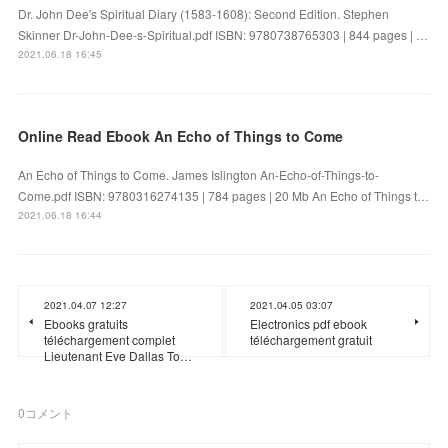
Dr. John Dee's Spiritual Diary (1583-1608): Second Edition. Stephen
Skinner Dr-John-Dee-s-Spiritual.pdf ISBN: 9780738765303 | 844 pages | …
2021.06.18 16:45
Online Read Ebook An Echo of Things to Come
An Echo of Things to Come. James Islington An-Echo-of-Things-to-
Come.pdf ISBN: 9780316274135 | 784 pages | 20 Mb An Echo of Things t…
2021.06.18 16:44
2021.04.07 12:27
2021.04.05 03:07
Ebooks gratuits
Electronics pdf ebook
téléchargement complet
téléchargement gratuit
Lieutenant Eve Dallas To…
0
コメント