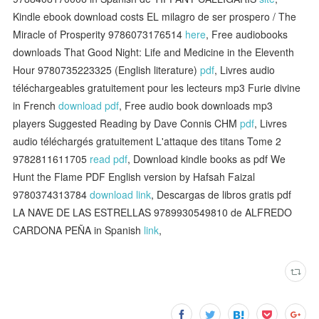
Kindle ebook download costs EL milagro de ser prospero / The
Miracle of Prosperity 9786073176514
here
, Free audiobooks
downloads That Good Night: Life and Medicine in the Eleventh
Hour 9780735223325 (English literature)
pdf
, Livres audio
téléchargeables gratuitement pour les lecteurs mp3 Furie divine
in French
download pdf
, Free audio book downloads mp3
players Suggested Reading by Dave Connis CHM
pdf
, Livres
audio téléchargés gratuitement L'attaque des titans Tome 2
9782811611705
read pdf
, Download kindle books as pdf We
Hunt the Flame PDF English version by Hafsah Faizal
9780374313784
download link
, Descargas de libros gratis pdf
LA NAVE DE LAS ESTRELLAS 9789930549810 de ALFREDO
CARDONA PEÑA in Spanish
link
,