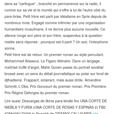
dans sa "carlingue" , branché en permanence sur la radio, il
rumine sur sa vie et le monde qui s'offre à lui de l'autre côté du
pare-brise. Petit frère est parti par idéalisme en Syrie depuis de
nombreux mois. Engagé comme infirmier par une organisation
humanitaire musulmane, il ne donne plus aucune nouvelle. Ce
silence ronge son père et son frère, suspendus à la question
restée sans réponse : pourquoi est-il parti ? Un soir, l'interphone
sonne.
Petit frère est de retour. Un premier roman au style percutant.
Mohammed Aïssaoui, Le Figaro littéraire. Dans un langage
maîtrisé truffé d'argot, Mahir Guven passe du portrait sociétal
brossé avec un sens du détail journalistique au polar sur fond de
djihadisme. Frappant, éclairant, mais aussi drôle. Amandine
Schmitt, L'Obs. Prix Goncourt du premier roman. Prix Première.
Prix Régine Deforges du premier roman.
Lire aussi: Descargas de libros para kindle fire UNA CORTE DE
NIEBLA Y FURIA (UNA CORTE DE ROSAS Y ESPINAS 2) FB2
9788408170006 in Spanish de TIFFANY CALLIGARIS
site
,