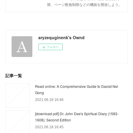
限、ページ数無制限などの機能を開放しよう。
aryzequginenk's Ownd
フォロー
記事一覧
Read online: A Comprehensive Guide to Daoist Nei
Gong
2021.06.18 16:46
[download pdf] Dr. John Dee's Spiritual Diary (1583-
1608): Second Edition
2021.06.18 16:45