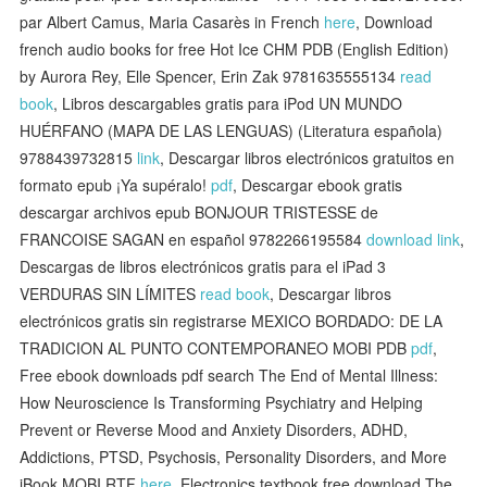
par Albert Camus, Maria Casarès in French
here
, Download
french audio books for free Hot Ice CHM PDB (English Edition)
by Aurora Rey, Elle Spencer, Erin Zak 9781635555134
read
book
, Libros descargables gratis para iPod UN MUNDO
HUÉRFANO (MAPA DE LAS LENGUAS) (Literatura española)
9788439732815
link
, Descargar libros electrónicos gratuitos en
formato epub ¡Ya supéralo!
pdf
, Descargar ebook gratis
descargar archivos epub BONJOUR TRISTESSE de
FRANCOISE SAGAN en español 9782266195584
download link
,
Descargas de libros electrónicos gratis para el iPad 3
VERDURAS SIN LÍMITES
read book
, Descargar libros
electrónicos gratis sin registrarse MEXICO BORDADO: DE LA
TRADICION AL PUNTO CONTEMPORANEO MOBI PDB
pdf
,
Free ebook downloads pdf search The End of Mental Illness:
How Neuroscience Is Transforming Psychiatry and Helping
Prevent or Reverse Mood and Anxiety Disorders, ADHD,
Addictions, PTSD, Psychosis, Personality Disorders, and More
iBook MOBI RTF
here
, Electronics textbook free download The