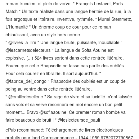
roman truculent et plein de verve. " François Lestavel, Paris-
Match " Un texte réaliste dans une langue héritée de la rue, à la
fois argotique et littéraire, inventive, rythmée. " Muriel Steinmetz,
L'Humanité " Un énorme coup de cour pour ce roman
éblouissant, avec un style hors norme.
" @livres_a_lire " Une langue brute, puissante, inoubliable "
@lescarnetsdelecteurs " La langue de Sofia Aouine est
explosive. (...) 524 livres sortent dans cette rentrée littéraire.
Pourvu que cette Rhapsodie ne fasse pas partie des oubliés.
Pour cela courez en librairie. Il sort aujourd'hui. "
@fabrice_del_dongo " Rhapsodie des oubliés est un coup de
poing au ventre dans cette rentrée littéraire.
" @emiliedeseliene " Sa rage de vivre et sa lucidité m'ont laissée
sans voix et sa verve résonnera en moi encore un bon petit
moment... Bravo @sofiaaouine. Ce premier roman bombe va
faire beaucoup de bruit ! " @leslecteursde_pauli
ePub recommandé: Téléchargement de livres électroniques
gratuits pour ipod Correspondance - 1944-1959 9782072790867