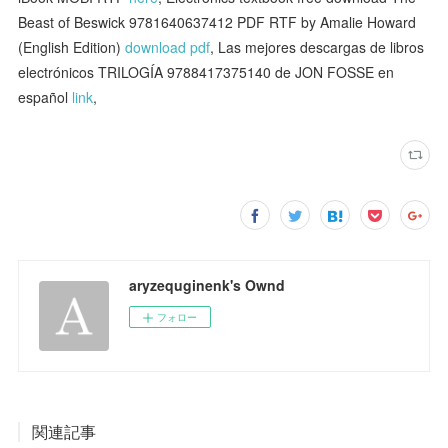
Beast of Beswick 9781640637412 PDF RTF by Amalie Howard
(English Edition)
download pdf
, Las mejores descargas de libros
electrónicos TRILOGÍA 9788417375140 de JON FOSSE en
español
link
,
aryzequginenk's Ownd
フォロー
関連記事