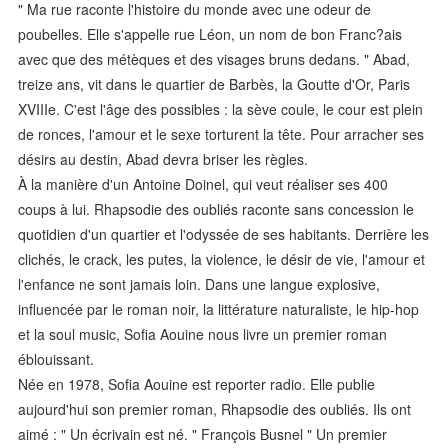
" Ma rue raconte l'histoire du monde avec une odeur de
poubelles. Elle s'appelle rue Léon, un nom de bon Franc?ais
avec que des métèques et des visages bruns dedans. " Abad,
treize ans, vit dans le quartier de Barbès, la Goutte d'Or, Paris
XVIIIe. C'est l'âge des possibles : la sève coule, le cour est plein
de ronces, l'amour et le sexe torturent la tête. Pour arracher ses
désirs au destin, Abad devra briser les règles.
À la manière d'un Antoine Doinel, qui veut réaliser ses 400
coups à lui. Rhapsodie des oubliés raconte sans concession le
quotidien d'un quartier et l'odyssée de ses habitants. Derrière les
clichés, le crack, les putes, la violence, le désir de vie, l'amour et
l'enfance ne sont jamais loin. Dans une langue explosive,
influencée par le roman noir, la littérature naturaliste, le hip-hop
et la soul music, Sofia Aouine nous livre un premier roman
éblouissant.
Née en 1978, Sofia Aouine est reporter radio. Elle publie
aujourd'hui son premier roman, Rhapsodie des oubliés. Ils ont
aimé : " Un écrivain est né. " François Busnel " Un premier